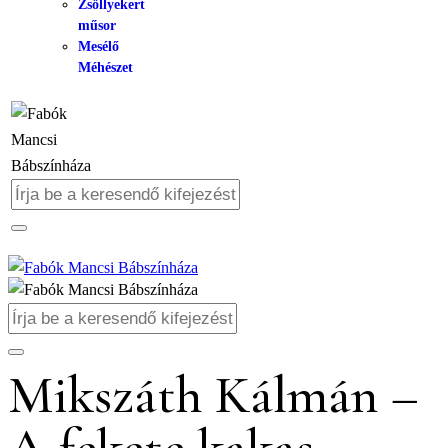
Zsöllyekert
műsor
Mesélő
Méhészet
Mikszáth Kálmán –
A fekete kakas