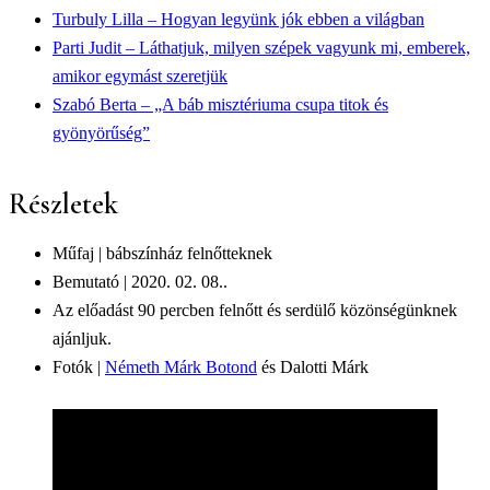
Turbuly Lilla – Hogyan legyünk jók ebben a világban
Parti Judit – Láthatjuk, milyen szépek vagyunk mi, emberek,
amikor egymást szeretjük
Szabó Berta – „A báb misztériuma csupa titok és
gyönyörűség”
Részletek
Műfaj | bábszínház felnőtteknek
Bemutató | 2020. 02. 08..
Az előadást 90 percben felnőtt és serdülő közönségünknek
ajánljuk.
Fotók |
Németh Márk Botond
és Dalotti Márk