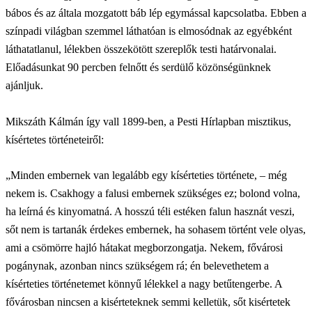
bábos és az általa mozgatott báb lép egymással kapcsolatba. Ebben a
színpadi világban szemmel láthatóan is elmosódnak az egyébként
láthatatlanul, lélekben összekötött szereplők testi határvonalai.
Előadásunkat 90 percben felnőtt és serdülő közönségünknek
ajánljuk.
Mikszáth Kálmán így vall 1899-ben, a Pesti Hírlapban misztikus,
kísértetes történeteiről:
„Minden embernek van legalább egy kísérteties története, – még
nekem is. Csakhogy a falusi embernek szükséges ez; bolond volna,
ha leírná és kinyomatná. A hosszú téli estéken falun hasznát veszi,
sőt nem is tartanák érdekes embernek, ha sohasem történt vele olyas,
ami a csömörre hajló hátakat megborzongatja. Nekem, fővárosi
pogánynak, azonban nincs szükségem rá; én belevethetem a
kísérteties történetemet könnyű lélekkel a nagy betűtengerbe. A
fővárosban nincsen a kisérteteknek semmi kelletük, sőt kisértetek