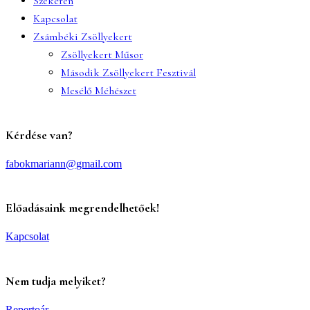
Szekéren
Kapcsolat
Zsámbéki Zsöllyekert
Zsöllyekert Műsor
Második Zsöllyekert Fesztivál
Mesélő Méhészet
Kérdése van?
fabokmariann@gmail.com
Előadásaink megrendelhetőek!
Kapcsolat
Nem tudja melyiket?
Repertoár