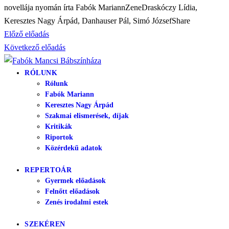
novellája nyomán írta Fabók Mariann
Zene
Draskóczy Lídia,
Keresztes Nagy Árpád, Danhauser Pál, Simó József
Share
Bejegyzés
Előző előadás
Következő előadás
navigáció
RÓLUNK
Rólunk
Fabók Mariann
Keresztes Nagy Árpád
Szakmai elismerések, díjak
Kritikák
Riportok
Közérdekű adatok
REPERTOÁR
Gyermek előadások
Felnőtt előadások
Zenés irodalmi estek
SZEKÉREN