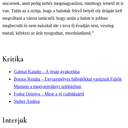
sincsenek, amit pedig nehéz megmagyarázni, minthogy temető itt is
van. Talán az a nyitja, hogy a halottak fekvő helyét oly drágán kell
megváltani a városi tanácstól, hogy aztán a halott is jobban
megbecsüli és nem mászkál ide s tova éj évadján sem, veszteg
marad, kifekszi az árát nyugodtan, mozdulatlanul.”
Kritika
Gabnai Katalin – A jóság gyakorlása
Borsos Renáta – Egyszemélyes bábjátékkal varázsolt Fabók
Mariann a magyarpolányi színházban
Fodor Orsolya – Mese a jó csábításáról
Stuber Andrea
Interjúk