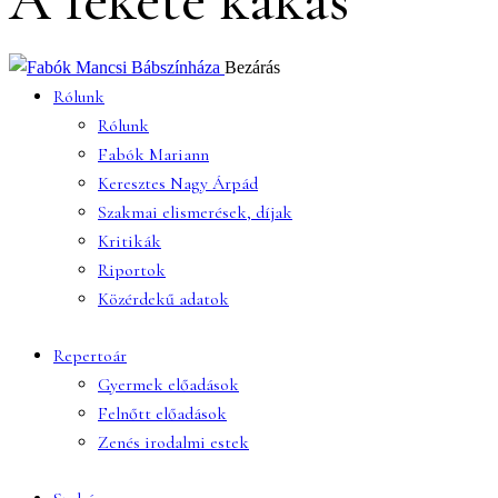
Bezárás
Rólunk
Rólunk
Fabók Mariann
Keresztes Nagy Árpád
Szakmai elismerések, díjak
Kritikák
Riportok
Közérdekű adatok
Repertoár
Gyermek előadások
Felnőtt előadások
Zenés irodalmi estek