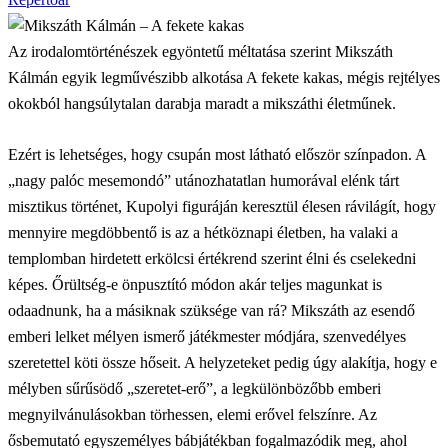
Az irodalomtörténészek egyöntetű méltatása szerint Mikszáth
Kálmán egyik legművészibb alkotása A fekete kakas, mégis rejtélyes
okokból hangsúlytalan darabja maradt a mikszáthi életműnek.
Ezért is lehetséges, hogy csupán most látható először színpadon. A
„nagy palóc mesemondó” utánozhatatlan humorával elénk tárt
misztikus történet, Kupolyi figuráján keresztül élesen rávilágít, hogy
mennyire megdöbbentő is az a hétköznapi életben, ha valaki a
templomban hirdetett erkölcsi értékrend szerint élni és cselekedni
képes. Őrültség-e önpusztító módon akár teljes magunkat is
odaadnunk, ha a másiknak szüksége van rá? Mikszáth az esendő
emberi lelket mélyen ismerő játékmester módjára, szenvedélyes
szeretettel köti össze hőseit. A helyzeteket pedig úgy alakítja, hogy e
mélyben sűrűsödő „szeretet-erő”, a legkülönbözőbb emberi
megnyilvánulásokban törhessen, elemi erővel felszínre. Az
ősbemutató egyszemélyes bábjátékban fogalmazódik meg, ahol