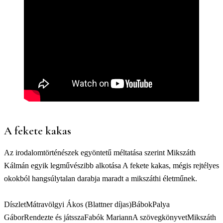
A fekete kakas
Az irodalomtörténészek egyöntetű méltatása szerint Mikszáth
Kálmán egyik legművészibb alkotása A fekete kakas, mégis rejtélyes
okokból hangsúlytalan darabja maradt a mikszáthi életműnek.
Díszlet
Mátravölgyi Ákos (Blattner díjas)
Bábok
Palya
Gábor
Rendezte és játssza
Fabók Mariann
A szövegkönyvet
Mikszáth